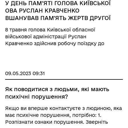
У ДЕНЬ ПАМ’ЯТІ ГОЛОВА КИЇВСЬКОЇ
ОВА РУСЛАН КРАВЧЕНКО
ВШАНУВАВ ПАМʼЯТЬ ЖЕРТВ ДРУГОЇ
СВІТОВОЇ ВІЙНИ
8 травня голова Київської обласної
військової адміністрації Руслан
Кравченко здійснив робочу поїздку до
Національного музею-заповідника «Битва за
Київ у 1943 році» у с. Нові Петрівці та взяв
участь у церемонії покладання квітів до па ...
09.05.2023 09:31
Як поводитися з людьми, які мають
психічні порушення?
Якщо ви вперше контактуєте з людиною, яка
має психічне порушення, потрібно: 1.
Розпізнати ознаки порушення. Зверніть