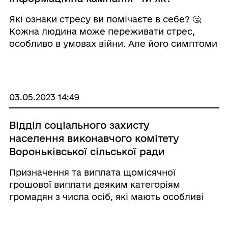
Які ознаки стресу ви помічаєте в себе? 🤔
Кожна людина може переживати стрес,
особливо в умовах війни. Але його симптоми
часто залишаються непоміченими. ℹ️ Які
ознаки стресу та як його подолати –
допоможе довідник «Базові навички турботи
...
03.05.2023 14:49
Відділ соціального захисту
населення виконавчого комітету
Вороньківської сільської ради
ІНФОРМУЄ!
Призначення та виплата щомісячної
грошової виплати деяким категоріям
громадян з числа осіб, які мають особливі
заслуги перед Батьківщиною і брали
безпосередню участь у захисті суверенітету