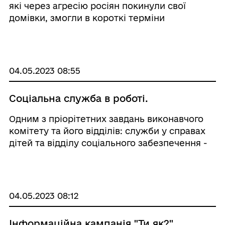
які через агресію росіян покинули свої
домівки, змогли в короткі терміни
адаптуватися і жити нормальним життям.
Про це наголосив голова Київської ОВА
Руслан Кравченко під час виїзного засідання
Міжфракційного деп ...
04.05.2023 08:55
Соціальна служба в роботі.
Одним з пріорітетних завдань виконавчого
комітету та його відділів: служби у справах
дітей та відділу соціального забезпечення -
являється надання допомоги сім’ям, які
опинилися в скрутних життєвих обставинах.
Сім’ям, які втратили своїх близьк ...
04.05.2023 08:12
Інформаційна кампанія "Ти як?"