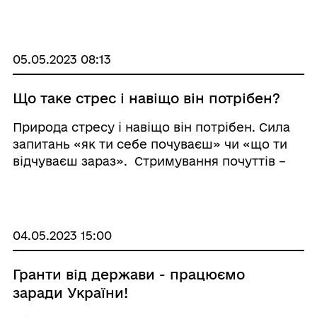
увагу на те, як людина говорить, особливості
її поведінки та реакції. Свідчити про
порушення можуть: o сплутане, прискорене
або уповіль ...
05.05.2023 08:13
Що таке стрес і навіщо він потрібен?
Природа стресу і навіщо він потрібен. Сила
запитань «як ти себе почуваєш» чи «що ти
відчуваєш зараз». Стримування почуттів –
хороший спосіб усе витримати чи шкідлива
модель поведінки. 🎥 Перша серія з цикл ...
04.05.2023 15:00
Гранти від держави - працюємо
заради України!