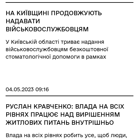
НА КИЇВЩИНІ ПРОДОВЖУЮТЬ
НАДАВАТИ
ВІЙСЬКОВОСЛУЖБОВЦЯМ
БЕЗКОШТОВНУ СТОМАТОЛОГІЧНУ
У Київській області триває надання
ДОПОМОГУ В РАМКАХ ПІЛОТНОГО
військовослужбовцям безкоштовної
ПРОЄКТУ
стоматологічної допомоги в рамках
пілотного проєкту. Про це повідомили в
Департаменті охорони здоров’я Київської
ОВА. Усе більше стоматологів області
долучаються до реалізації ці ...
04.05.2023 09:16
РУСЛАН КРАВЧЕНКО: ВЛАДА НА ВСІХ
РІВНЯХ ПРАЦЮЄ НАД ВИРІШЕННЯМ
ЖИТЛОВИХ ПИТАНЬ ВНУТРІШНЬО
ПЕРЕМІЩЕНИХ ОСІБ
Влада на всіх рівнях робить усе, щоб люди,