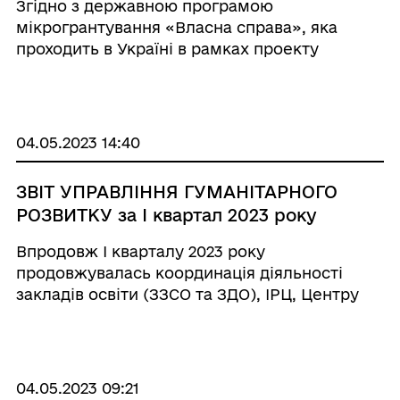
Згідно з державною програмою
мікрогрантування «Власна справа», яка
проходить в Україні в рамках проекту
єРобота, основними умовами отримання
гранту на створення/розвиток власного
бізнесу є: • Створення одного або дв ...
04.05.2023 14:40
ЗВІТ УПРАВЛІННЯ ГУМАНІТАРНОГО
РОЗВИТКУ за І квартал 2023 року
Впродовж І кварталу 2023 року
продовжувалась координація діяльності
закладів освіти (ЗЗСО та ЗДО), ІРЦ, Центру
дитячої та юнацької творчості, здійснювався
управлінський супровід керівного складу
закладів освіти, методичний супровід та
координаційна робота ...
04.05.2023 09:21