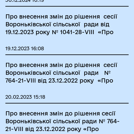
Вороньківської сільської ради
Бориспільського району Київської
Про внесення змін до рішення сесії
області на 2024-2026 роки”
Вороньківської сільської ради від
19.12.2023 року № 1041-28-VІІI «Про
бюджет Вороньківської сільської
територіальної громади на 2024
19.12.2023 16:08
рік»
Про внесення змін до рішення сесії
Вороньківської сільської ради №
764-21-VІІI від 23.12.2022 року «Про
бюджет Вороньківської сільської
територіальної громади на 2023
20.02.2023 15:18
рік»
Про внесення змін до рішення сесії
Вороньківської сільської ради № 764-
21-VІІI від 23.12.2022 року «Про