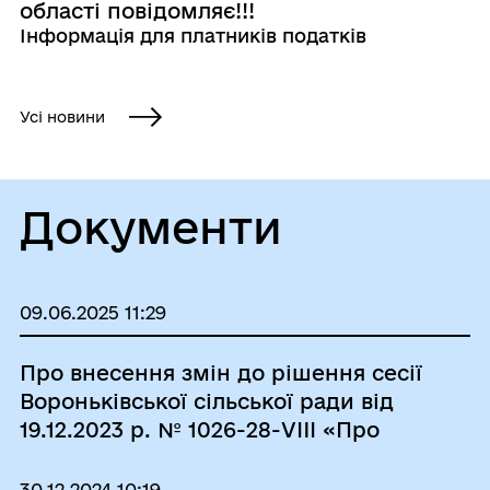
області повідомляє!!!
Інформація для платників податків
Усі новини
Документи
09.06.2025 11:29
Про внесення змін до рішення сесії
Вороньківської сільської ради від
19.12.2023 р. № 1026-28-VIII «Про
затвердження Програми розвитку
місцевого самоврядування
30.12.2024 10:19