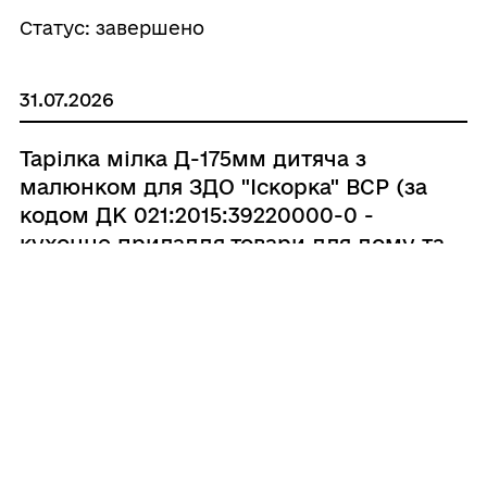
Статус: завершено
31.07.2026
Тарілка мілка Д-175мм дитяча з
малюнком для ЗДО "Іскорка" ВСР (за
кодом ДК 021:2015:39220000-0 -
кухонне приладдя,товари для дому та
господарства і приладдя для закладів
громадського харчування )
Очікувана вартість:
1995 UAH
-2026-07-31-008832-a
Виконавчий комітет Вороньківської сільської
ради Бориспільського району Київської