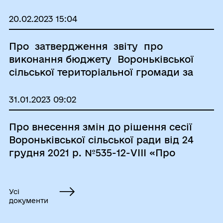
бюджет Вороньківської сільської
територіальної громади на 2023 рік»
20.02.2023 15:04
Про затвердження звіту про
виконання бюджету Вороньківської
сільської територіальної громади за
2022 рік
31.01.2023 09:02
Про внесення змін до рішення сесії
Вороньківської сільської ради від 24
грудня 2021 р. №535-12-VIII «Про
затвердження Програми надання
одноразової допомоги дітям–
сиротам і дітям, позбавленим
Усі
документи
батьківського піклування, після
досягнення 18 – річного віку, які