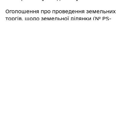
Оголошення про проведення земельних
торгів, щодо земельної ділянки (№ PS-
527781) та проєкт договору оренди
опубліковані (оприлюднені) в електронній
торговій системі Прозорро.Продажі через
особистий кабінет організатора земельних
торгів, який створений та підключений до
ЕТС через оператора електронного
майданчикаSmartTender.
Ознайомитись із документацією щодо Лоту,
а також умовами реєстрації на участь у
земельних торгах можна на сайті
за
посиланням:
https://prozorro.sale/auction/LRE001-UA-
20260527-01278
Контактна особа:
Сахно Тетяна