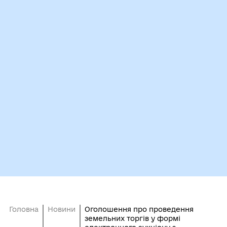
Головна
Новини
Оголошення про проведення
земельних торгів у формі