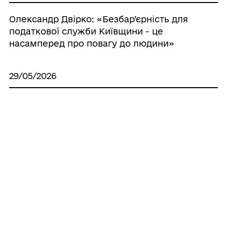
Олександр Двірко: «Безбар’єрність для
податкової служби Київщини - це
насамперед про повагу до людини»
29/05/2026
Опитування громадян щодо найбільш
актуальних проблем територіальних
громад
29/05/2026
НСЗУ: складні операції на серці у 2026
році — нові підходи до оплати та
концентрації допомоги