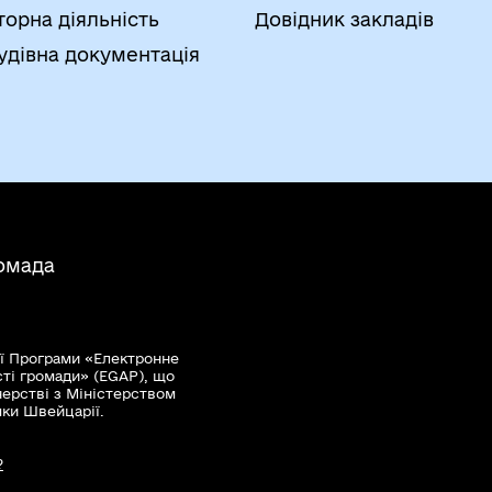
торна діяльність
Довідник закладів
удівна документація
ромада
ї Програми «Електронне
сті громади» (EGAP), що
нерстві з Міністерством
мки Швейцарії.
?