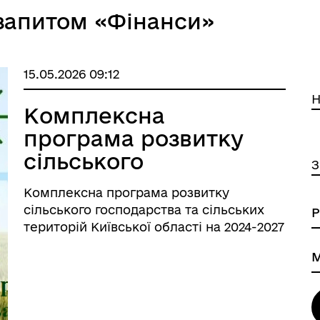
 запитом «Фінанси»
15.05.2026 09:12
Н
Комплексна
програма розвитку
сільського
З
господарства та
Комплексна програма розвитку
сільських територій
сільського господарства та сільських
Київської області на
територій Київської області на 2024-2027
роки
2024-2027 роки