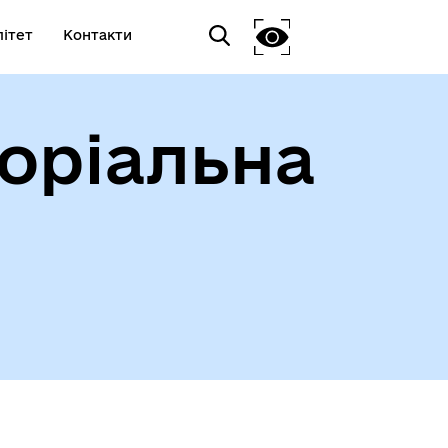
ітет
Контакти
оріальна