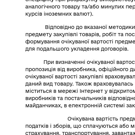
аналогічного товару та/або минулих пері
курсів іноземних валют).
Відповідно до вказаної методики, пр
предмету закупівлі товарів, робіт та по
формування очікуваної вартості предме
для подальшого укладення договорів.
При визначенні очікуваної вартості 
пропозиція від виробника, офіційного д
очікуваної вартості закупівлі враховува
даний вид товару. Також враховувалась 
міститься в мережі Інтернет у відкритом
виробників та постачальників відповідно
майданчиках, в електронній системі заку
Очікувана вартість предмета 
податків і зборів, що сплачуються або м
страхування, транспортування, заванта