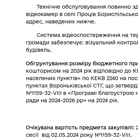
Технічне обслуговування повинно зді
відеокамер в селі Проців Бориспільськог
адрес, наведених нижче.
Система відеоспостереження на терит
громади забезпечує: візуальний контро
будівель.
Обгрунтування розміру бюджетного пр
кошторисом на 2024 рік відповідно до 
населених пунктів» по КЕКВ 2240 на по
пунктах Вороньківської СТГ, що затверд
№1159-32-VIII в «Програмі благоустрою 
ради на 2024-2026 рр» на 2024 рік.
Очікувана вартість предмета закупівлі:
2
сесії від 02.05.2024 року №1159-32-VIII.