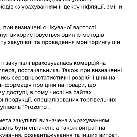
одів (з урахуванням індексу інфляції, зміни
и визначені очікуваної вартості
слуг використовується один із методів
ту закупівлі та проведення моніторингу цін
закупівлі враховувалась комерційна
илера, постачальника. Також при визначенні
лись середньостатистичні розрібні ціни на
інформація про ціни на товари, що
у доступі, в тому числі на сайтах
ї продукції, спеціалізованих торгівельних
півель "Prozorro".
закупівлі визначена з урахуванням
ають бути сплачені, а також витрат на
жування, розвантажування та інших витрат,