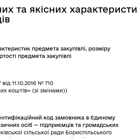
них та якісних характерист
ів
актеристик предмета закупівлі, розміру
ртості предмета закупівлі
від 11.10.2016 № 710
х коштів» (зі змінами))
ентифікаційний
код замовника в
Єдиному
ізичних осіб
—
підприємців
та громадських
івської сільської ради Бориспільського