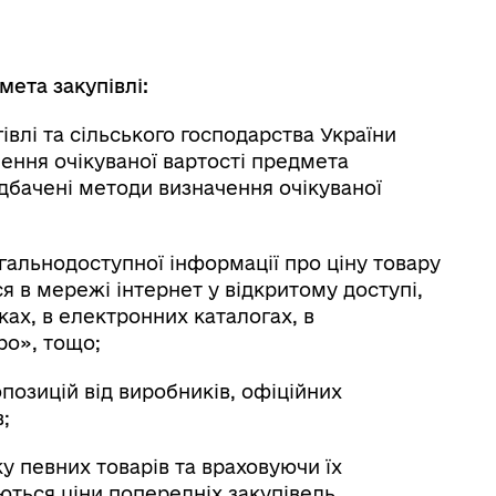
мета закупівлі:
івлі та сільського господарства України
ення очікуваної вартості предмета
едбачені методи визначення очікуваної
агальнодоступної інформації про ціну товару
я в мережі інтернет у відкритому доступі,
ах, в електронних каталогах, в
ро», тощо;
позицій від виробників, офіційних
;
ку певних товарів та враховуючи їх
ться ціни попередніх закупівель