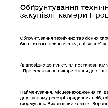
Обґрунтування техніч
закупівлі_камери Проц
Обґрунтування технічних та якісних хар
бюджетного призначення, очікуваної ва
(відповідно до пункту 4.1 постанови КМУ 
«Про ефективне використання державни
Найменування,
місцезнаходження
та
ід
державному
реєстрі
юридичних
осіб, ф
формувань:
Виконавчий комітет Вороньк