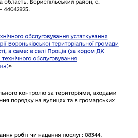
ка область, Бориспільський район, с.
– 44042825.
ехнічного обслуговування устаткування
ії Вороньківської територіальної громади
і, а саме: в селі Проців (за кодом ДК
і технічного обслуговування
ня)
»
ального контролю за територіями, входами
ння порядку на вулицях та в громадських
ання робіт чи надання послуг:
08344,