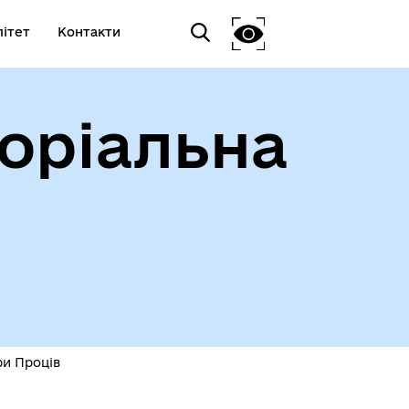
ітет
Контакти
оріальна
ри Проців