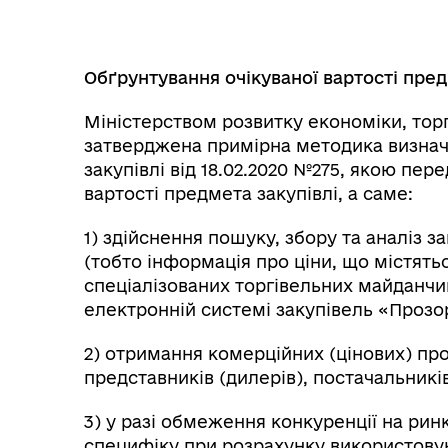
Обґрунтування очікуваної вартості пред
Міністерством розвитку економіки, торг
затверджена примірна методика визнач
закупівлі від 18.02.2020 №275, якою пер
вартості предмета закупівлі, а саме:
1) здійснення пошуку, збору та аналіз з
(тобто інформація про ціни, що містятьс
спеціалізованих торгівельних майданчик
електронній системі закупівель «Прозо
2) отримання комерційних (цінових) про
представників (дилерів), постачальників
3) у разі обмеження конкуренції на рин
специфіку при розрахунку використовую