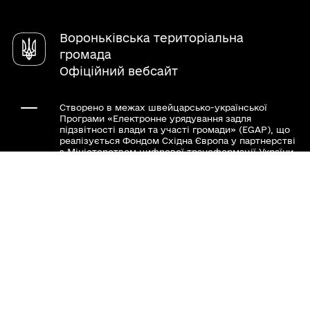
Довідник закладів
Положення про громадські слухання
Вороньківська територіальна
громада
Офіційний вебсайт
Створено в межах швейцарсько-української
Програми «Електронне урядування задля
підзвітності влади та участі громади» (EGAP), що
реалізується Фондом Східна Європа у партнерстві
з Міністерством цифрової трансформації України
за підтримки Швейцарії.
Хочете такий сайт з чат-ботом для громади?
Весь контент доступний за ліцензією Creative
Commons Attribution 4.0 International license,
якщо не зазначено інше.
Слідкуй за нами тут: