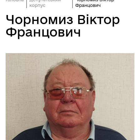
корпус
Францович
Чорномиз Віктор
Францович