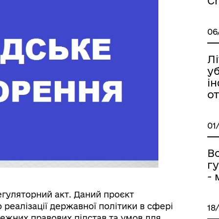
Ch
06
Лі
у
ін
о
01
В
гу
- 
гуляторний акт. Даний проєкт
реалізації державної політики в сфері
18
ежних правових підстав та умов для