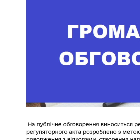
На публічне обговорення виноситься ре
регуляторного акта розроблено з метою 
поводження з відходами, створення нал