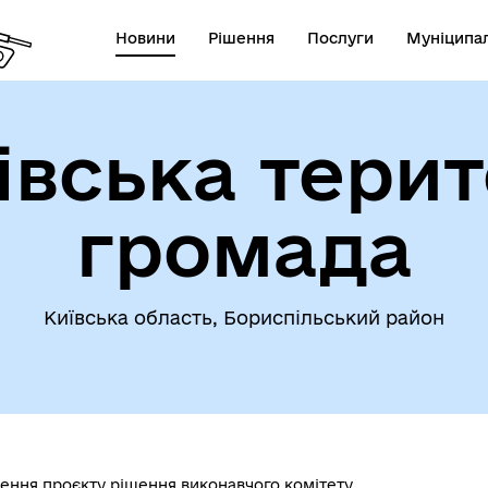
Новини
Рішення
Послуги
Муніципал
івська терит
громада
Київська область, Бориспільський район
ння проєкту рішення виконавчого комітету