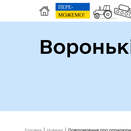
Вороньк
Головна
Новини
Повідомлення про оприлюдне