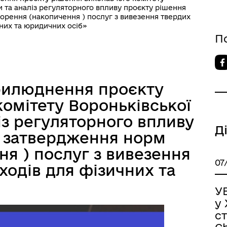
и та аналіз регуляторного впливу проєкту рішення
орення (накопичення ) послуг з вивезення твердих
чних та юридичних осіб»
П
рилюднення проєкту
омітету Вороньківської
ліз регуляторного впливу
Д
 затвердження норм
я ) послуг з вивезення
07
ходів для фізичних та
У
у 
ст