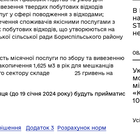
везення твердих побутових відходів
В 
слуг у сфері поводження з відходами;
н
ечення споживачів якісними послугами з
S
х побутових відходів, що утворюються на
н
ької сільської ради Бориспільського району
08
сть місячної послуги по збору та вивезенню
акопичення 1,625 м3 в рік для мешканців
Ук
тного сектору складе 25 гривень на
м
м
«
ця (до 19 січня 2024 року) будуть прийматися від
1
Ус
рішення
Додаток 3
Розрахунок норм