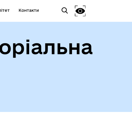
ітет
Контакти
оріальна