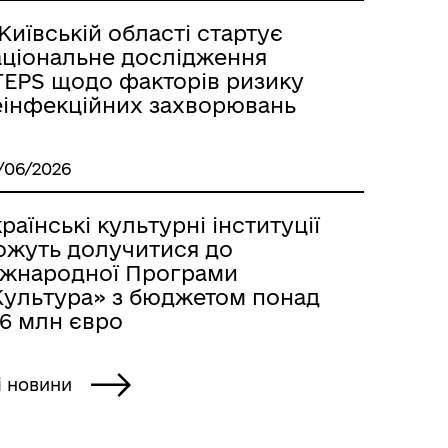
Київській області стартує
аціональне дослідження
TEPS щодо факторів ризику
еінфекційних захворювань
/06/2026
раїнські культурні інституції
ожуть долучитися до
іжнародної Програми
Культура» з бюджетом понад
 фізичних та юридичних осіб, їх об’єднань розро
06 млн євро
і новини