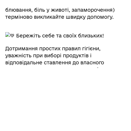
блювання, біль у животі, запаморочення)
терміново викликайте швидку допомогу.
Бережіть себе та своїх близьких!
Дотримання простих правил гігієни,
уважність при виборі продуктів і
відповідальне ставлення до власного
здоров'я допоможуть уникнути небезпечних
захворювань.
Здоров'я кожного з нас — запорука здорової
та сильної громади. Бережіть себе!
Поділитись