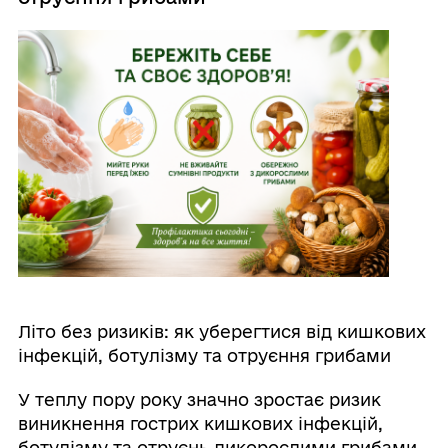
Літо без ризиків: як уберегтися від кишкових
інфекцій, ботулізму та отруєння грибами
У теплу пору року значно зростає ризик
виникнення гострих кишкових інфекцій,
ботулізму та отруєнь дикорослими грибами.