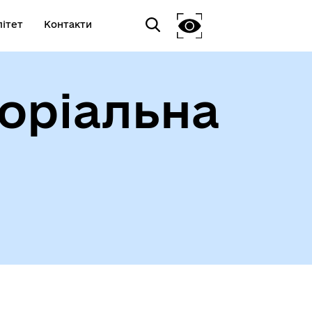
ітет
Контакти
оріальна