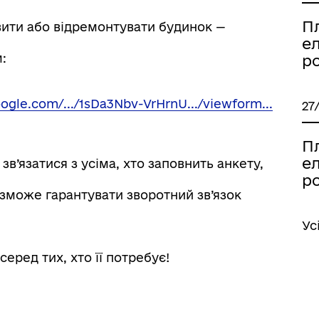
П
вити або відремонтувати будинок —
ел
:
р
oogle.com/.../1sDa3Nbv-VrHrnU.../viewform...
27
П
ел
в’язатися з усіма, хто заповнить анкету,
р
 зможе гарантувати зворотний зв’язок
Ус
ред тих, хто її потребує!