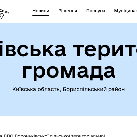
Новини
Рішення
Послуги
Муніципал
івська терит
громада
Київська область, Бориспільський район
я ВПО Вороньківської сільської територіальної