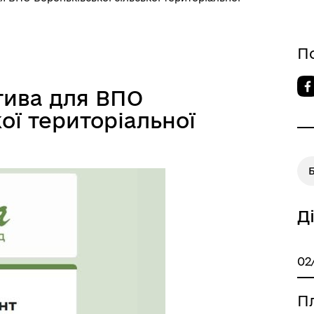
П
тива для ВПО
ої територіальної
Б
Д
02
П