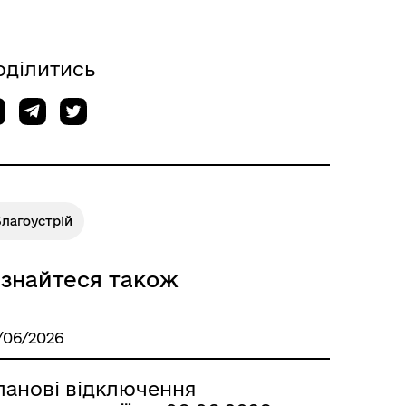
оділитись
лагоустрій
ізнайтеся також
/06/2026
ланові відключення