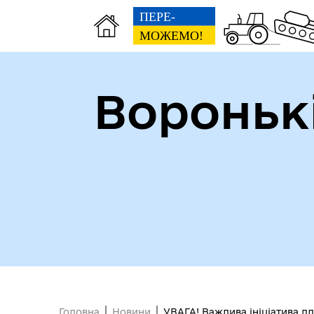
Вороньк
Головна
Новини
УВАГА! Важлива ініціатива дл