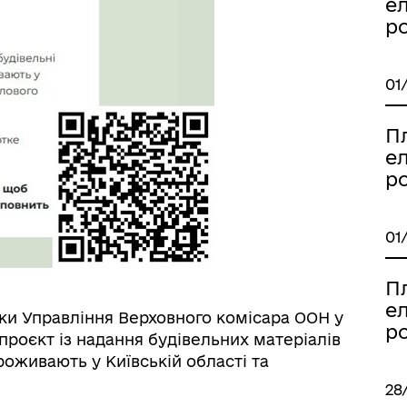
ел
р
01
П
ел
р
01
П
ел
ки Управління Верховного комісара ООН у
р
проєкт із надання будівельних матеріалів
оживають у Київській області та
28