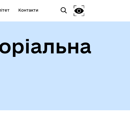
ітет
Контакти
оріальна