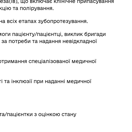
теза(ів), що включає клінічне припасування
кцію та полірування.
на всіх етапах зубопротезування.
оги пацієнту/пацієнтці, виклик бригади
 за потреби та надання невідкладної
 отримання спеціалізованої медичної
і та інклюзії при наданні медичної
та/пацієнтки з оцінкою стану