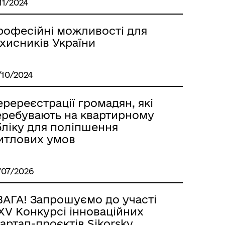
11/2024
рофесійні можливості для
хисників України
/10/2024
ререєстрації громадян, які
еребувають на квартирному
бліку для поліпшення
итлових умов
/07/2026
ВАГА! Запрошуємо до участі
XV Конкурсі інноваційних
артап-проєктів Sikorsky