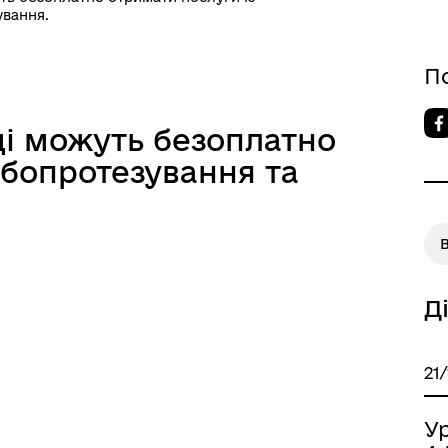
ування.
П
ці можуть безоплатно
убопротезування та
Д
21
У