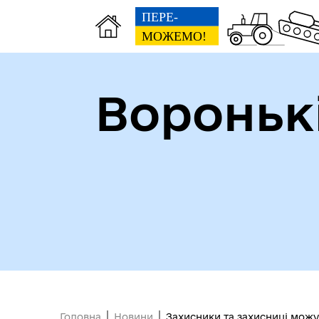
Вороньк
Головна
Новини
Захисники та захисниці можу