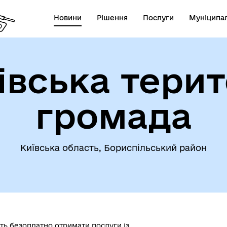
Новини
Рішення
Послуги
Муніципал
івська терит
громада
Київська область, Бориспільський район
ть безоплатно отримати послуги із