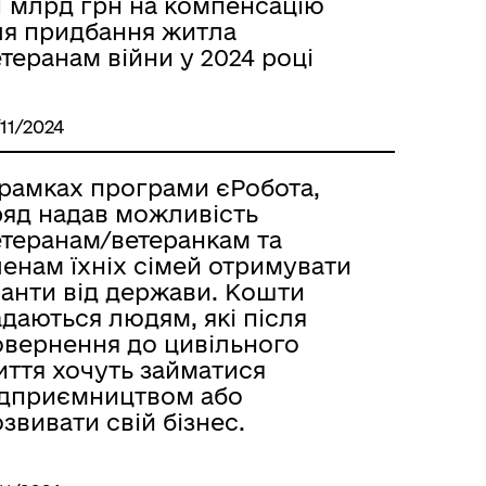
1 млрд грн на компенсацію
ля придбання житла
теранам війни у 2024 році
/11/2024
 рамках програми єРобота,
ряд надав можливість
етеранам/ветеранкам та
енам їхніх сімей отримувати
ранти від держави. Кошти
даються людям, які після
овернення до цивільного
иття хочуть займатися
ідприємництвом або
звивати свій бізнес.