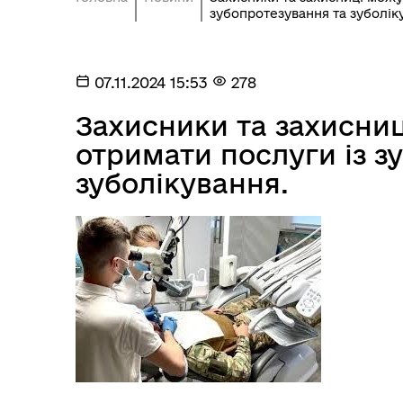
зубопротезування та зуболік
07.11.2024 15:53
278
Захисники та захисни
отримати послуги із з
зуболікування.