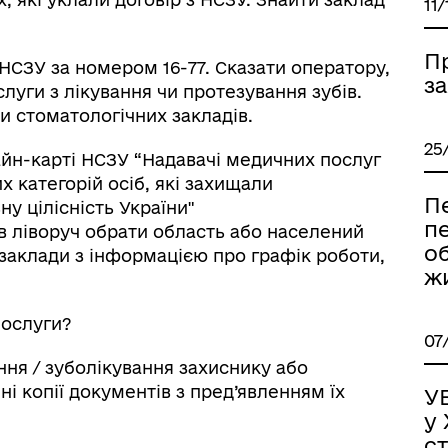
11/
П
НСЗУ за номером 16-77. Сказати оператору,
за
слуги з лікування чи протезування зубів.
 стоматологічних закладів.
25
айн-карті НСЗУ “Надавачі медичних послуг
 категорій осіб, які захищали
Пе
ну цілісність України"
п
рів ліворуч обрати область або населений
о
і заклади з інформацією про графік роботи,
ж
послуги?
07
ння / зуболікування захиснику або
і копії документів з пред’явленням їх
У
у 
ст