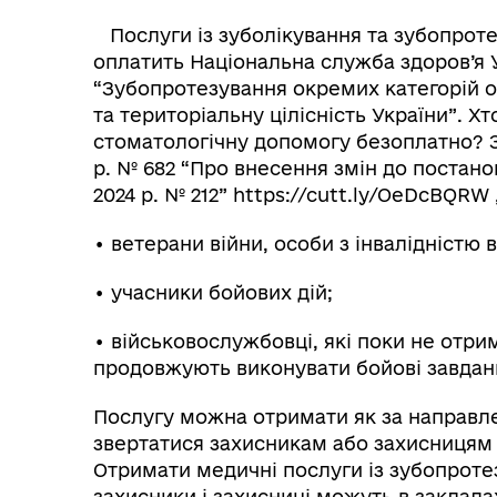
Послуги із зуболікування та зубопроте
оплатить Національна служба здоров’я 
“Зубопротезування окремих категорій ос
та територіальну цілісність України”. 
стоматологічну допомогу безоплатно? З
р. № 682 “Про внесення змін до постанов
2024 р. № 212” https://cutt.ly/OeDcBQRW
• ветерани війни, особи з інвалідністю 
• учасники бойових дій;
• військовослужбовці, які поки не отри
продовжують виконувати бойові завдан
Послугу можна отримати як за направле
звертатися захисникам або захисницям
Отримати медичні послуги із зубопроте
захисники і захисниці можуть в закладах