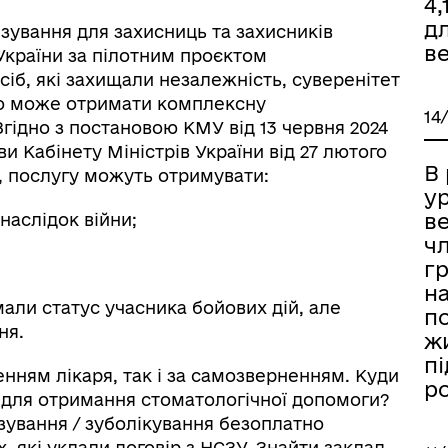
4,
д
зування для захисниць та захисників
ве
України за пілотним проєктом
іб, які захищали незалежність, суверенітет
Хто може отримати комплексну
14
гідно з постановою КМУ від 13 червня 2024
и Кабінету Міністрів України від 27 лютого
В
 , послугу можуть отримувати:
у
в
внаслідок війни;
чл
г
на
мали статус учасника бойових дій, але
п
ня.
ж
п
нням лікаря, так і за самозверненням. Куди
ро
 для отримання стоматологічної допомоги?
зування / зуболікування безоплатно
, які уклали договір з НСЗУ. Знайти заклад