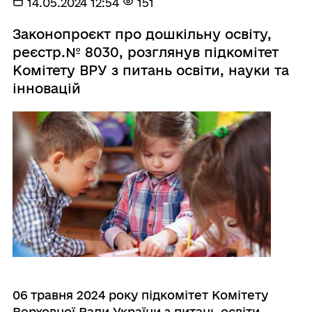
14.05.2024 12:54
151
Законопроєкт про дошкільну освіту,
реєстр.№ 8030, розглянув підкомітет
Комітету ВРУ з питань освіти, науки та
інновацій
06 травня 2024 рок
у
підкомітет Комітет
у
Верховної Ради України з питань освіти,