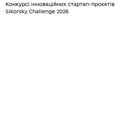
Конкурсі інноваційних стартап-проєктів
Sikorsky Challenge 2026
06/07/2026
Літо без ризиків: як уберегтися від
кишкових інфекцій, ботулізму та
отруєння грибами
01/07/2026
Всеукраїнська дитяча гуманітарна акція
«Вся Україна - моя Батьківщина!»
18/06/2026