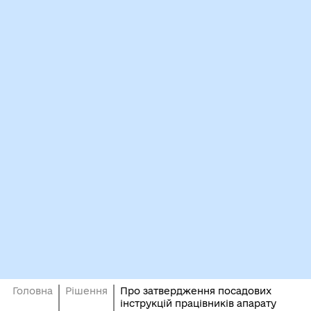
Головна
Рішення
Про затвердження посадових
інструкцій працівників апарату