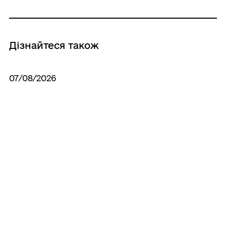
Дізнайтеся також
07/08/2026
Результати відкритого поіменного
голосування 2 пленарного засідання 57
чергової сесії
06/08/2026
Про скликання другого пленарного
засідання п’ятдесят сьомої чергової сесії
Вороньківської сільської ради VIIІ