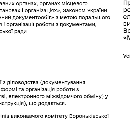
П
авних органах, органах місцевого
ро
тановах і організаціях», Законом України
е
нний документообіг» з метою подальшого
в
і організації роботи з документами,
Во
ської ради
«
Ус
ї з діловодства (документування
 формі та організація роботи з
і, електронного міжвідомчого обміну) у
Інструкція), що додається.
ів виконавчого комітету Вороньківської