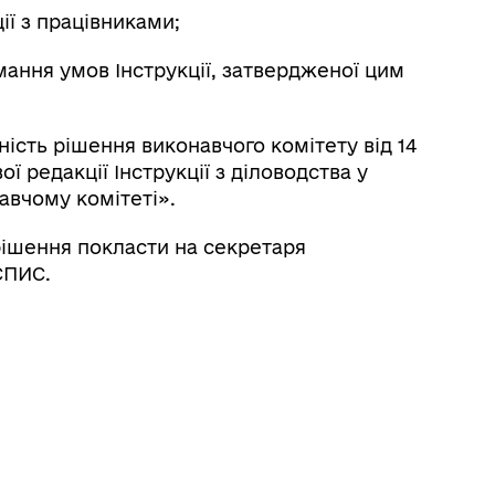
ї з працівниками;
ня умов Інструкції, затвердженої цим
ть рішення виконавчого комітету від 14
 редакції Інструкції з діловодства у
навчому комітеті».
шення покласти на секретаря
СПИС.