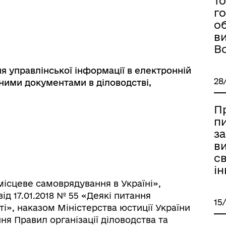
то
г
о
в
Во
я управлінської інформації в електронній
28
нними документами в діловодстві,
Пр
п
за
ви
св
ін
цеве самоврядування в Україні»,
ід 17.01.2018 № 55 «Деякі питання
15
і», наказом Міністерства юстиції України
ня Правил організації діловодства та