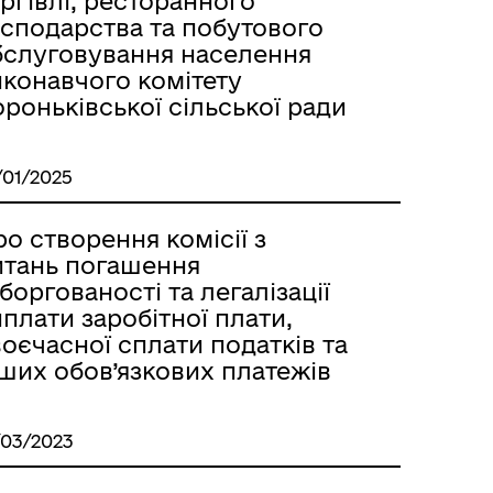
ргівлі, ресторанного
осподарства та побутового
бслуговування населення
иконавчого комітету
роньківської сільської ради
/01/2025
о створення комісії з
итань погашення
боргованості та легалізації
плати заробітної плати,
оєчасної сплати податків та
ших обов’язкових платежів
/03/2023