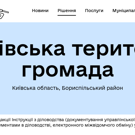
Новини
Рішення
Послуги
Муніципал
івська терит
громада
Київська область, Бориспільський район
кції Інструкції з діловодства (документування управлінської
ентами в діловодстві, електронного міжвідомчого обміну) у 