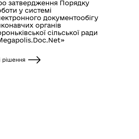
ро затвердження Порядку
боти у системі
лектронного документообігу
иконавчих органів
роньківської сільської ради
Megapolis.Doc.Net»
і рішення