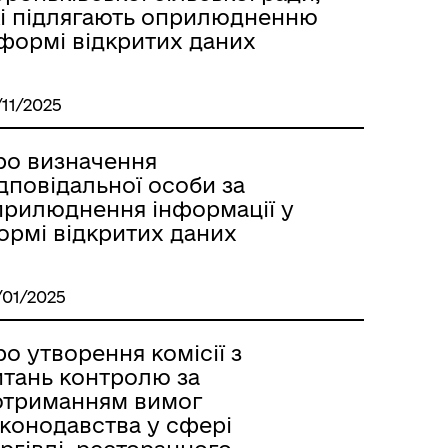
кі підлягають оприлюдненню
 формі відкритих даних
/11/2025
ро визначення
дповідальної особи за
прилюднення інформації у
ормі відкритих даних
/01/2025
о утворення комісії з
итань контролю за
отриманням вимог
аконодавства у сфері