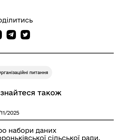
оділитись
рганізаційні питання
ізнайтеся також
/11/2025
ро набори даних
роньківської сільської ради,