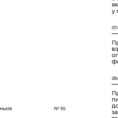
я
у
07
П
ві
о
ф
28
Пр
п
д
 с. Вороньків № 55
з