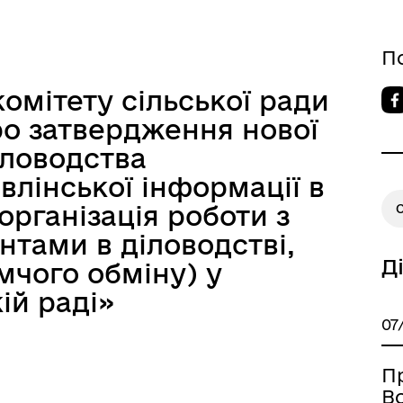
П
омітету сільської ради
Про затвердження нової
діловодства
лінської інформації в
організація роботи з
О
тами в діловодстві,
Д
мчого обміну) у
ій раді»
07
П
Во