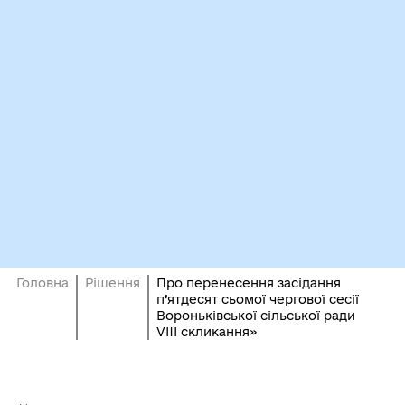
Головна
Рішення
Про перенесення засідання
п’ятдесят сьомої чергової сесії
Вороньківської сільської ради
VIIІ скликання»