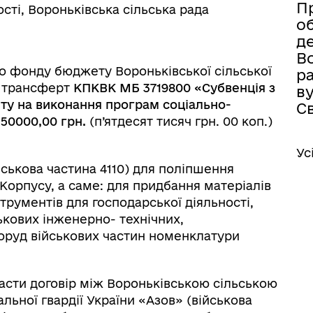
П
ості, Вороньківська сільська рада
о
де
Во
 фонду бюджету Вороньківської сільської
ра
й трансферт
КПКВК МБ 3719800
«Субвенція з
ву
у на виконання програм соціально-
Св
50000,00 грн.
(п’ятдесят тисяч грн. 00 коп.)
Ус
йськова частина 4110) для поліпшення
Корпусу, а саме: для придбання матеріалів
трументів для господарської діяльності,
ькових інженерно- технічних,
поруд військових частин номенклатури
ти договір між Вороньківською сільською
льної гвардії України «Азов» (військова