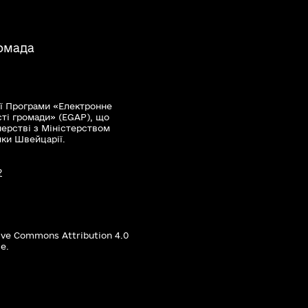
ромада
ї Програми «Електронне
сті громади» (EGAP), що
нерстві з Міністерством
мки Швейцарії.
?
ive Commons Attribution 4.0
е.