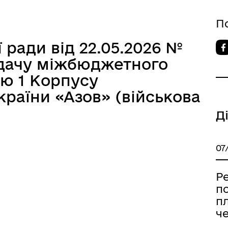
П
ї ради від 22.05.2026 №
редачу міжбюджетного
ю 1 Корпусу
країни «Азов» (військова
Д
07
Ре
п
пл
че