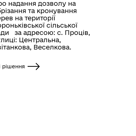
ро надання дозволу на
брізання та кронування
рев на території
роньківської сільської
ди за адресою: с. Проців,
лиці: Центральна,
ітанкова, Веселкова.
і рішення