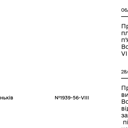
06
П
п
п’
Во
VI
28
П
в
роньків №1939-56-VIII
Во
ві
з
п