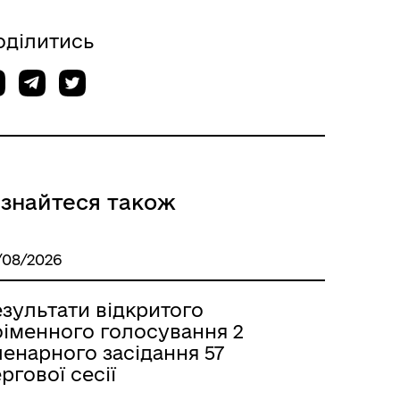
оділитись
ізнайтеся також
/08/2026
зультати відкритого
оіменного голосування 2
енарного засідання 57
ргової сесії