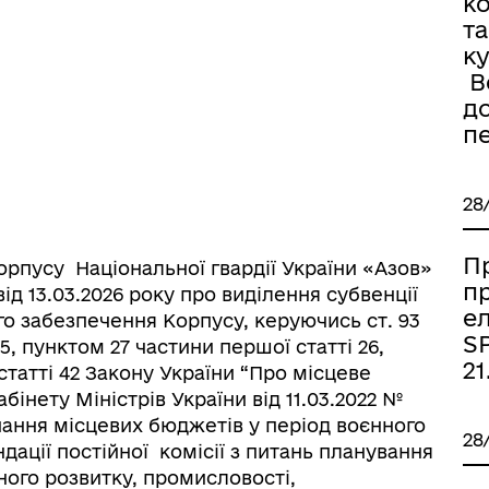
к
та
к
Во
д
п
28
П
орпусу Національної гвардії України «Азов»
п
ід 13.03.2026 року про виділення субвенції
е
го забезпечення Корпусу, керуючись ст. 93
SP
, пунктом 27 частини першої статті 26,
21
 статті 42 Закону України “Про місцеве
бінету Міністрів України від 11.03.2022 №
нання місцевих бюджетів у період воєнного
28
дації постійної комісії з питань планування
ного розвитку, промисловості,