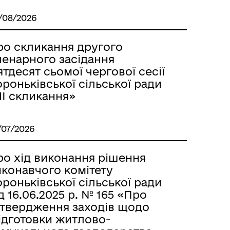
/08/2026
ро скликання другого
ленарного засідання
ятдесят сьомої чергової сесії
роньківської сільської ради
IІ скликання»
/07/2026
ро хід виконання рішення
иконавчого комітету
роньківської сільської ради
д 16.06.2025 р. № 165 «Про
атвердження заходів щодо
ідготовки житлово-