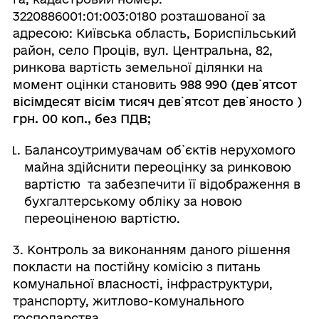
3220886001:01:003:0180 розташованої за
адресою: Київська область, Бориспільський
район, село Проців, вул. Центральна, 82,
ринкова вартість земельної ділянки на
момент оцінки становить
988 990 (дев
`
ятсот
вісімдесят вісім тисяч дев
`
ятсот дев
`
яносто )
грн. 00 коп., без ПДВ;
Балансоутримувачам об`єктів нерухомого
майна здійснити переоцінку за ринковою
вартістю та забезпечити її відображення в
бухгалтерському обліку за новою
переоціненою вартістю.
3. Контроль за виконанням даного рішення
покласти на постійну комісію з питань
комунальної власності, інфраструктури,
транспорту, житлово-комунального
господарства