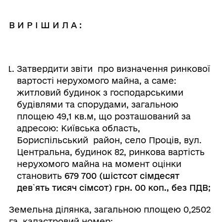
В И Р І Ш И Л А :
Затвердити звіти про визначення ринкової
вартості нерухомого майна, а саме:
житловий будинок з господарськими
будівлями та спорудами, загальною
площею 49,1 кв.м, що розташований за
адресою: Київська область,
Бориспільський район, село Проців, вул.
Центральна, будинок 82, ринкова вартість
нерухомого майна на момент оцінки
становить
679 700 (шістсот сімдесят
дев
`
ять тисяч сімсот) грн. 00 коп., без ПДВ;
Земельна ділянка, загальною площею 0,2502
га, кадастровий номер: