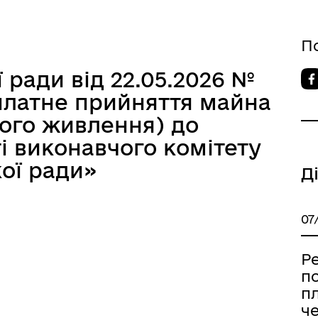
П
ї ради від 22.05.2026 №
оплатне прийняття майна
ого живлення) до
і виконавчого комітету
кої ради»
Д
07
Ре
п
пл
че