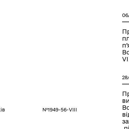
06
П
п
п’
Во
VI
28
П
в
Во
ньків №1949-56-VIII
ві
з
п