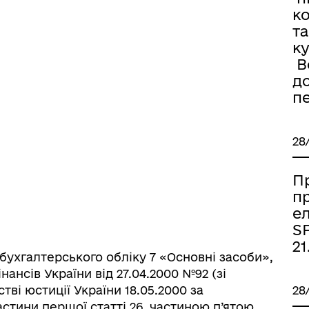
к
та
к
Во
д
п
28
П
п
е
SP
21
хгалтерського обліку 7 «Основні засоби»,
ансів України від 27.04.2000 №92 (зі
тві юстиції України 18.05.2000 за
28
частини першої статті 26, частиною п’ятою