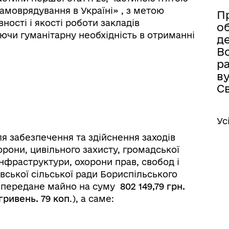
самоврядування в Україні» , з метою
П
ності і якості роботи закладів
о
ючи гуманітарну необхідність в отриманні
де
Во
ра
ву
Св
Ус
я забезпечення та здійснення заходів
рони, цивільного захисту, громадської
інфраструктури, охорони прав, свобод і
вської сільської ради Бориспільського
о передане майно на суму
802 149,79 грн.
 гривень. 79 коп
.), а саме: