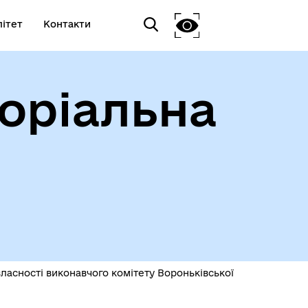
ітет
Контакти
оріальна
асності виконавчого комітету Вороньківської