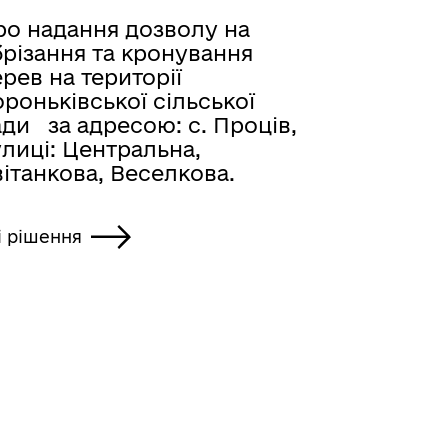
ро надання дозволу на
брізання та кронування
рев на території
роньківської сільської
ди за адресою: с. Проців,
лиці: Центральна,
ітанкова, Веселкова.
і рішення