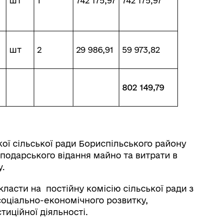
шт
1
742 175,97
742 175,97
шт
2
29 986,91
59 973,82
802 149,79
ї сільської ради Бориспільського району
сподарського відання майно та витрати в
у.
ласти на постійну комісію сільської ради з
соціально-економічного розвитку,
тиційної діяльності.