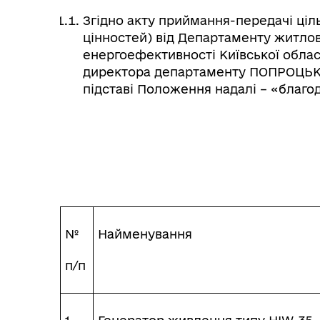
Згідно акту приймання-передачі ціл
цінностей) від Департаменту житло
енергоефективності Київської обласн
директора департаменту ПОПРОЦЬК
підставі Положення надалі – «благо
№
Найменування
п/п