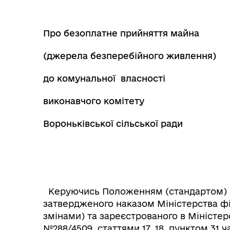
Про безоплатне прийняття майна
(джерела безперебійного живлення)
до комунальної власності
виконавчого комітету
Вороньківської сільської ради
Керуючись Положенням (стандартом) бу
затвердженого наказом Міністерства фін
змінами) та зареєстрованого в Міністерс
№288/4509, статтями 17, 18, пунктом 31 