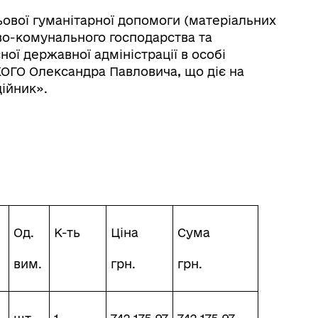
ьової гуманітарної допомоги (матеріальних
во-комунального господарства та
ої державної адміністрації в особі
ОГО Олександра Павловича
,
що діє на
дійник».
Од.
К-ть
Ціна
Сума
вим.
грн.
грн.