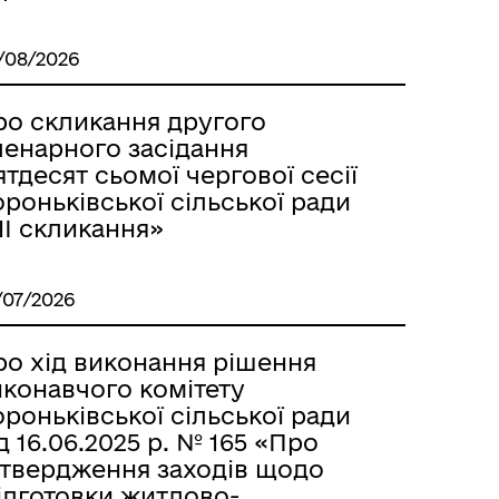
/08/2026
ро скликання другого
ленарного засідання
ятдесят сьомої чергової сесії
роньківської сільської ради
IІ скликання»
/07/2026
ро хід виконання рішення
иконавчого комітету
роньківської сільської ради
д 16.06.2025 р. № 165 «Про
атвердження заходів щодо
ідготовки житлово-