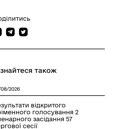
оділитись
ізнайтеся також
/08/2026
зультати відкритого
оіменного голосування 2
енарного засідання 57
ргової сесії