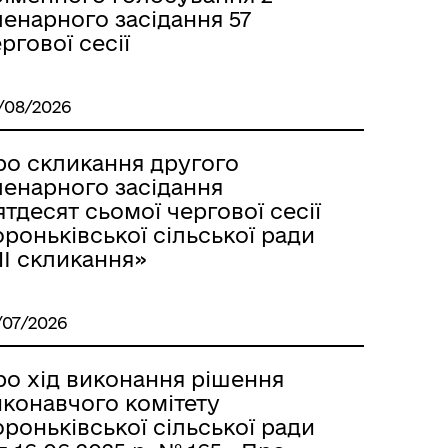
енарного засідання 57
ргової сесії
/08/2026
ро скликання другого
ленарного засідання
ятдесят сьомої чергової сесії
роньківської сільської ради
IІ скликання»
/07/2026
ро хід виконання рішення
иконавчого комітету
роньківської сільської ради