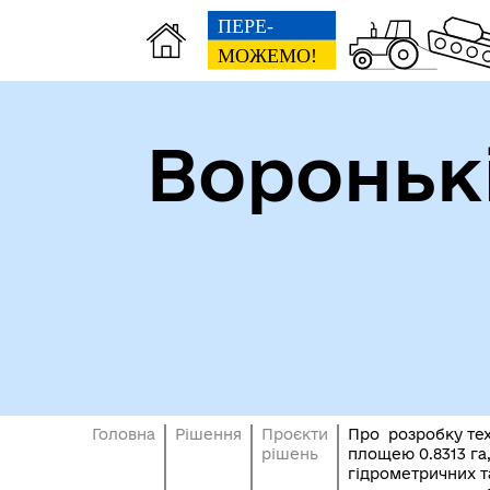
Вороньк
Головна
Рішення
Проєкти
Про розробку тех
рішень
площею 0.8313 га,
гідрометричних та