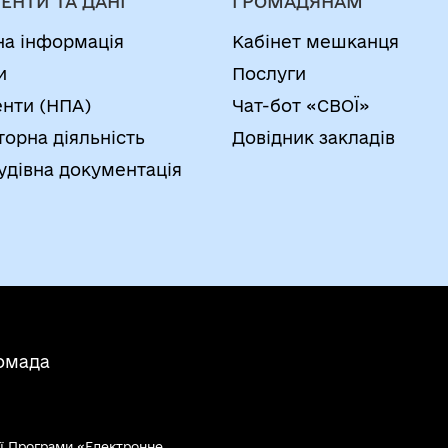
ЕНТИ ТА ДАНІ
ГРОМАДЯНАМ
на інформація
Кабінет мешканця
и
Послуги
нти (НПА)
Чат-бот «СВОЇ»
торна діяльність
Довідник закладів
удівна документація
ромада
ї Програми «Електронне