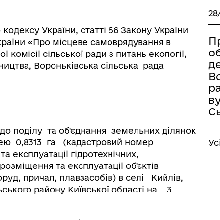
28
 кодексу України, статті 56 Закону України
П
України «Про місцеве самоврядування в
о
ї комісії сільської ради з питань екології,
де
вництва, Вороньківська сільська рада
Во
ра
ву
Св
до поділу та об'єднання земельних ділянок
ею 0,8313 га (кадастровий номер
Ус
та експлуатації гідротехнічних,
розміщення та експлуатації об'єктів
руд, причал, плавзасобів) в селі Кийлів,
льського району Київської області на 3