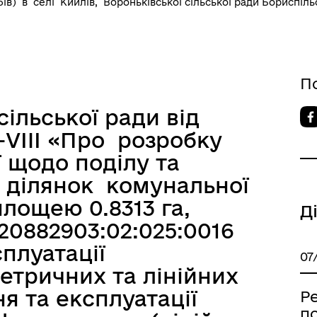
ів) в селі Кийлів, Вороньківської сільської ради Бориспільс
П
сільської ради від
-VIII «Про розробку
ї щодо поділу та
 ділянок комунальної
лощею 0.8313 га,
Д
20882903:02:025:0016
сплуатації
07
метричних та лінійних
я та експлуатації
Ре
п