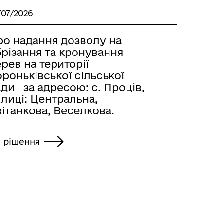
/07/2026
ро надання дозволу на
брізання та кронування
рев на території
роньківської сільської
ди за адресою: с. Проців,
лиці: Центральна,
ітанкова, Веселкова.
і рішення