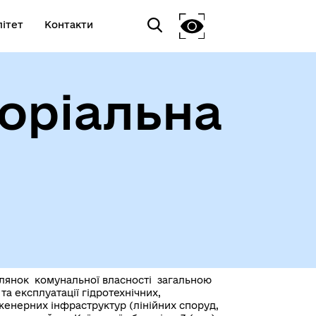
ітет
Контакти
оріальна
ілянок комунальної власності загальною
а експлуатації гідротехнічних,
нженерних інфраструктур (лінійних споруд,