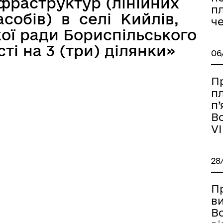
нфраструктур (лінійних
пл
асобів) в селі Кийлів,
че
кої ради Бориспільського
ті на 3 (три) ділянки»
06
П
п
п’
Во
VI
28
П
в
Во