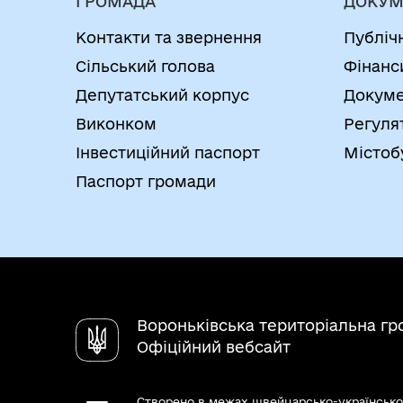
ГРОМАДА
ДОКУМ
Контакти та звернення
Публіч
Сільський голова
Фінанс
Депутатський корпус
Докуме
Виконком
Регуля
Інвестиційний паспорт
Містоб
Паспорт громади
Вороньківська територіальна г
Офіційний вебсайт
Створено в межах швейцарсько-українсько