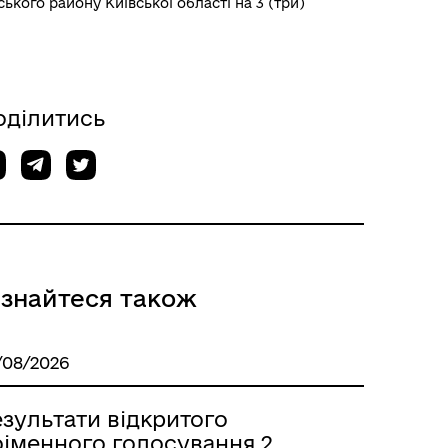
ького району Київської області на 3 (три)
оділитись
ізнайтеся також
/08/2026
зультати відкритого
оіменного голосування 2