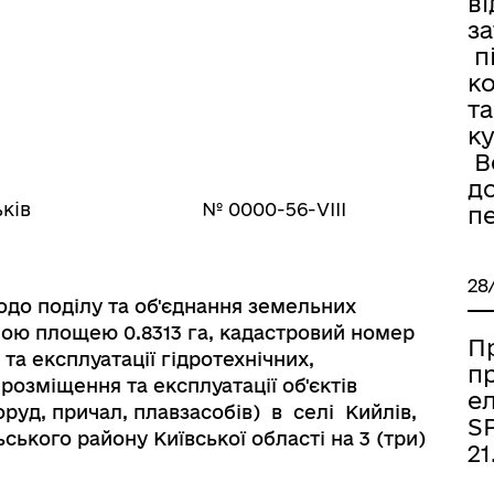
ві
з
п
к
та
к
Во
д
ьків № 0000-56-VІІІ
п
28
одо поділу та об'єднання земельних
ною площею 0.8313 га, кадастровий номер
П
та експлуатації гідротехнічних,
п
розміщення та експлуатації об'єктів
е
руд, причал, плавзасобів) в селі Кийлів,
SP
ського району Київської області на 3 (три)
21