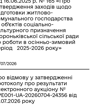
д 16.06.2025 р. № 165 «Про
атвердження заходів щодо
ідготовки житлово-
омунального господарства
 об’єктів соціально-
ультурного призначення
роньківської сільської ради
о роботи в осінньо-зимовий
еріод 2025-2026 року»
/07/2026
ро відмову у затвердженні
ротоколу про результати
лектронного аукціону №
E001-UA-20260704-24356 від
.07.2026 року