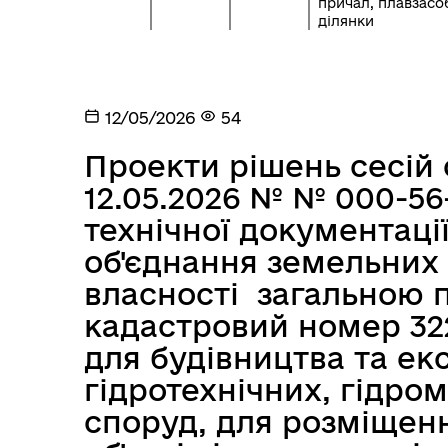
причал, плавзасоб
ділянки
12/05/2026
54
Проекти рішень сесій 
12.05.2026 № № 000-56
технічної документаці
об'єднання земельних
власності загальною п
кадастровий номер 32
для будівництва та ек
гідротехнічних, гідро
споруд, для розміщенн