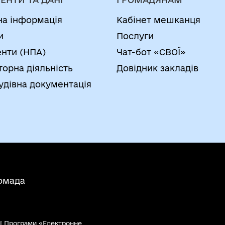
на інформація
Кабінет мешканця
и
Послуги
нти (НПА)
Чат-бот «СВОЇ»
торна діяльність
Довідник закладів
удівна документація
ромада
ї Програми «Електронне