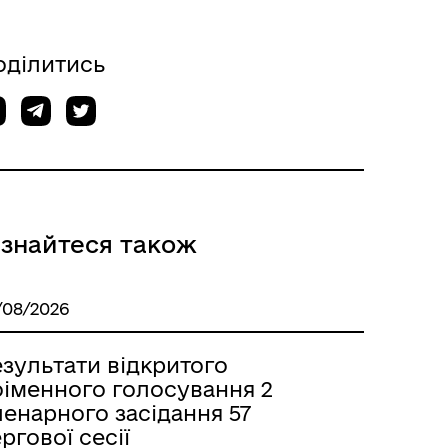
оділитись
ізнайтеся також
/08/2026
зультати відкритого
оіменного голосування 2
енарного засідання 57
ргової сесії