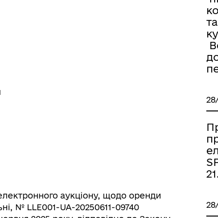
к
та
к
Во
д
п
я
28
П
п
е
SP
21
електронного аукціону, щодо оренди
28
ні, № LLE001-UA-20250611-09740