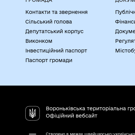
Контакти та звернення
Публіч
Сільський голова
Фінанс
Депутатський корпус
Докуме
Виконком
Регуля
Інвестиційний паспорт
Містоб
Паспорт громади
Вороньківська територіальна г
Офіційний вебсайт
Створено в межах швейцарсько-українсько