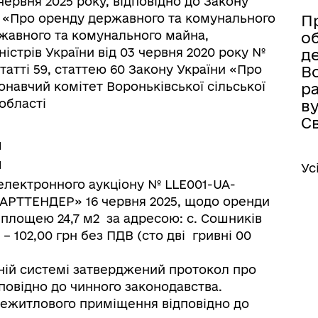
вня 2025 року, відповідно до Закону
1Х «Про оренду державного та комунального
П
жавного та комунального майна,
о
істрів України від 03 червня 2020 року №
де
татті 59, статтею 60 Закону України «Про
Во
онавчий комітет Вороньківської сільської
ра
області
ву
Св
:
Ус
електронного аукціону № LLE001-UA-
АРТТЕНДЕР» 16 червня 2025, щодо оренди
 площею 24,7 м2 за адресою: с. Сошників
 – 102,00 грн без ПДВ (сто дві гривні 00
ьній системі затверджений протокол про
повідно до чинного законодавства.
нежитлового приміщення відповідно до