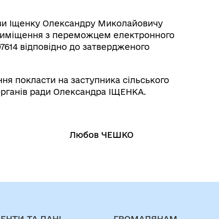
ови Іщенку Олександру Миколайовичу
приміщення з переможцем електронного
614 відповідно до затвердженого
ння покласти на заступника сільського
 органів ради Олександра ІЩЕНКА.
 Любов ЧЕШКО
ЕНТИ ТА ДАНІ
ГРОМАДЯНАМ