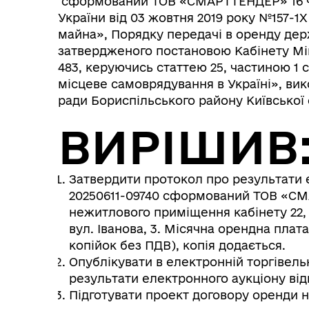
сформований ТОВ «СМАРТТЕНДЕР» 16 чер
України від 03 жовтня 2019 року №157-
майна», Порядку передачі в оренду дер
затвердженого постановою Кабінету Мін
483, керуючись статтею 25, частиною 1 с
місцеве самоврядування в Україні», вик
ради Бориспільського району Київської 
ВИРІШИВ
Затвердити протокол про результати 
20250611-09740 сформований ТОВ «СМ
нежитлового приміщення кабінету 22,
вул. Іванова, 3. Місячна орендна плата
копійок без ПДВ), копія додається.
Опублікувати в електронній торгівел
результати електронного аукціону від
Підготувати проект договору оренди 