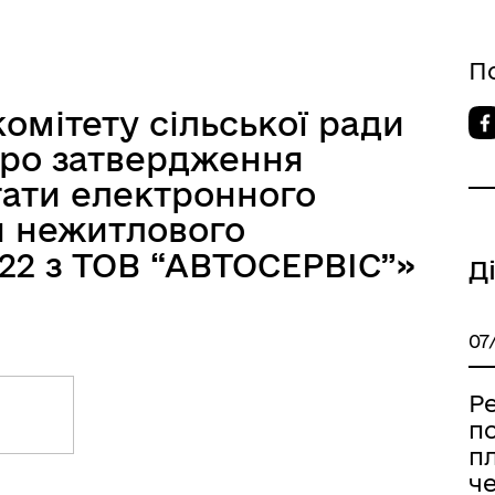
П
омітету сільської ради
«Про затвердження
тати електронного
и нежитлового
22 з ТОВ “АВТОСЕРВІС”»
Д
07
Ре
п
пл
че