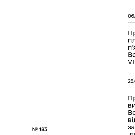
06
П
п
п’
Во
VI
28
П
в
Во
ві
з
№ 183
п