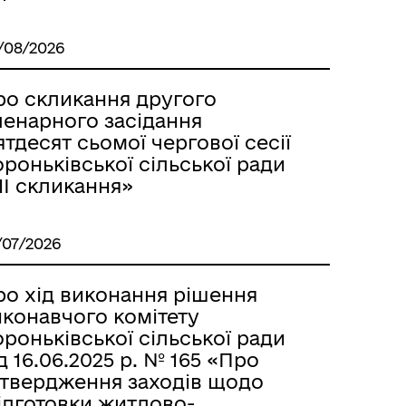
/08/2026
ро скликання другого
ленарного засідання
ятдесят сьомої чергової сесії
роньківської сільської ради
IІ скликання»
/07/2026
ро хід виконання рішення
иконавчого комітету
роньківської сільської ради
д 16.06.2025 р. № 165 «Про
атвердження заходів щодо
ідготовки житлово-