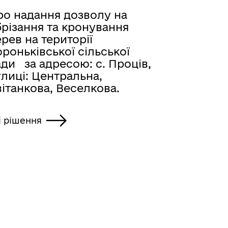
ро надання дозволу на
брізання та кронування
рев на території
роньківської сільської
ди за адресою: с. Проців,
лиці: Центральна,
ітанкова, Веселкова.
і рішення