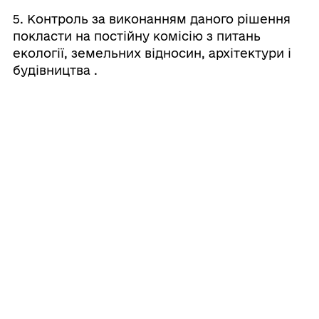
5. Контроль за виконанням даного рішення
покласти на постійну комісію з питань
екології, земельних відносин, архітектури і
будівництва .
Сільський голова
Любов ЧЕШКО
Поділитись
Дізнайтеся також