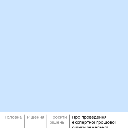
Головна
Рішення
Проєкти
Про проведення
рішень
експертної грошової
оцінки земельної