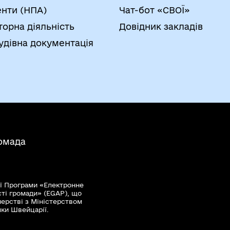
нти (НПА)
Чат-бот «СВОЇ»
торна діяльність
Довідник закладів
удівна документація
ромада
ї Програми «Електронне
сті громади» (EGAP), що
нерстві з Міністерством
мки Швейцарії.