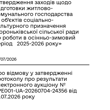
атвердження заходів щодо
ідготовки житлово-
омунального господарства
 об’єктів соціально-
ультурного призначення
роньківської сільської ради
о роботи в осінньо-зимовий
еріод 2025-2026 року»
/07/2026
ро відмову у затвердженні
ротоколу про результати
лектронного аукціону №
E001-UA-20260704-24356 від
.07.2026 року