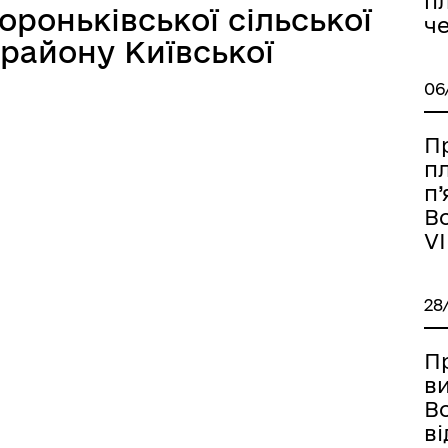
пл
ороньківської сільської
че
району Київської
06
П
п
п’
Во
VI
28
П
в
Во
ві