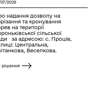
/07/2026
ро надання дозволу на
брізання та кронування
рев на території
роньківської сільської
ди за адресою: с. Проців,
лиці: Центральна,
ітанкова, Веселкова.
і рішення