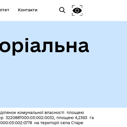
ітет
Контакти
оріальна
х ділянок комунальної власності площею
ер 3220887000:03:002:0032, площею 4,2363 га
000:03:002:0778 на території села Старе