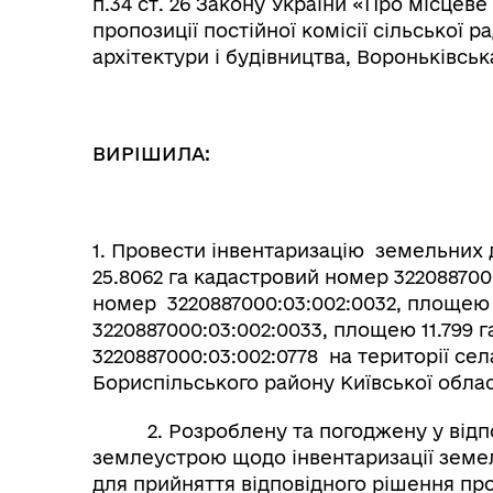
п.34 ст. 26 Закону України «Про місцев
пропозиції постійної комісії сільської р
архітектури і будівництва, Вороньківськ
ВИРІШИЛА:
1. Провести інвентаризацію земельних
25.8062 га кадастровий номер 322088700
номер 3220887000:03:002:0032, площею
3220887000:03:002:0033, площею 11.799 
3220887000:03:002:0778 на території сел
Бориспільського району Київської облас
2. Розроблену та погоджену у відпов
землеустрою щодо інвентаризації земель
для прийняття відповідного рішення про