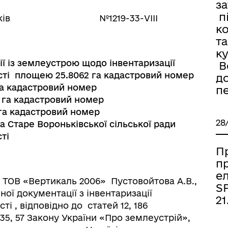
з
п
ньків №1219-33-VІІІ
к
та
к
ї із землеустрою щодо інвентаризації
Во
сті площею 25.8062 га кадастровий номер
д
 га кадастровий номер
п
 га кадастровий номер
 га кадастровий номер
28
ла Старе Вороньківської сільської ради
ті
П
п
е
В «Вертикаль 2006» Пустовойтова А.В.,
SP
ної документації з інвентаризації
21
і , відповідно до статей 12, 186
 35, 57 Закону України «Про землеустрій»,