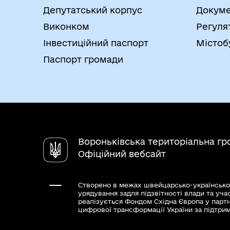
Депутатський корпус
Докуме
Виконком
Регуля
Інвестиційний паспорт
Містоб
Паспорт громади
Вороньківська територіальна г
Офіційний вебсайт
Створено в межах швейцарсько-українсько
урядування задля підзвітності влади та уча
реалізується Фондом Східна Європа у парт
цифрової трансформації України за підтри