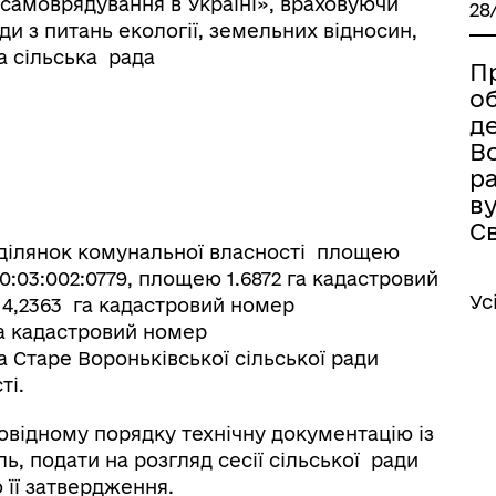
е самоврядування в Україні», враховуючи
28
ади з питань екології, земельних відносин,
а сільська рада
П
о
де
Во
ра
ву
Св
 ділянок комунальної власності площею
0:03:002:0779, площею 1.6872 га кадастровий
Ус
 4,2363 га кадастровий номер
га кадастровий номер
а Старе Вороньківської сільської ради
ті.
ідному порядку технічну документацію із
, подати на розгляд сесії сільської ради
 її затвердження.