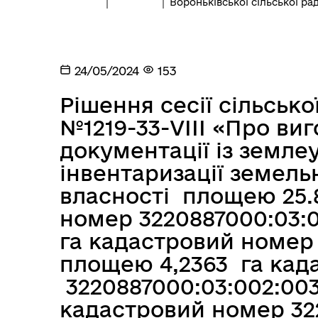
Вороньківської сільської ра
24/05/2024
153
Рішення сесії сільсько
№1219-33-VІІІ «Про виг
документації із земл
інвентаризації земель
власності площею 25.
номер 3220887000:03:0
га кадастровий номер 
площею 4,2363 га кад
3220887000:03:002:003
кадастровий номер 32