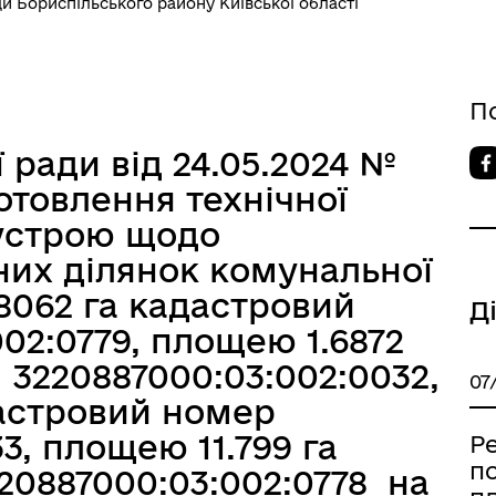
ди Бориспільського району Київської області
П
ї ради від 24.05.2024 №
отовлення технічної
еустрою щодо
них ділянок комунальної
8062 га кадастровий
Д
02:0779, площею 1.6872
3220887000:03:002:0032,
07
астровий номер
3, площею 11.799 га
Ре
п
20887000:03:002:0778 на