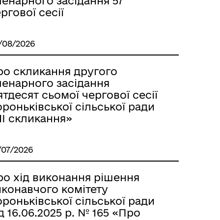
енарного засідання 57
ргової сесії
/08/2026
ро скликання другого
ленарного засідання
ятдесят сьомої чергової сесії
роньківської сільської ради
IІ скликання»
/07/2026
ро хід виконання рішення
иконавчого комітету
роньківської сільської ради
д 16.06.2025 р. № 165 «Про