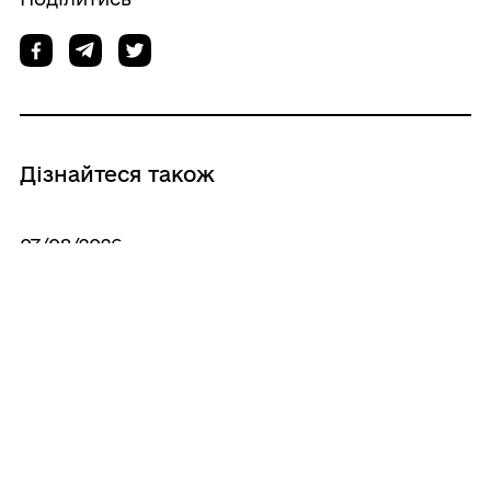
Дізнайтеся також
07/08/2026
Результати відкритого поіменного
голосування 2 пленарного засідання 57
чергової сесії
06/08/2026
Про скликання другого пленарного