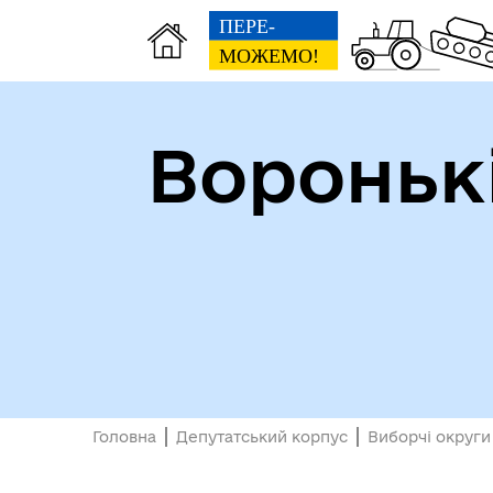
Вороньк
Головна
Депутатський корпус
Виборчі округи