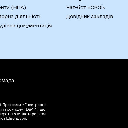
нти (НПА)
Чат-бот «СВОЇ»
торна діяльність
Довідник закладів
удівна документація
ромада
ї Програми «Електронне
сті громади» (EGAP), що
нерстві з Міністерством
мки Швейцарії.