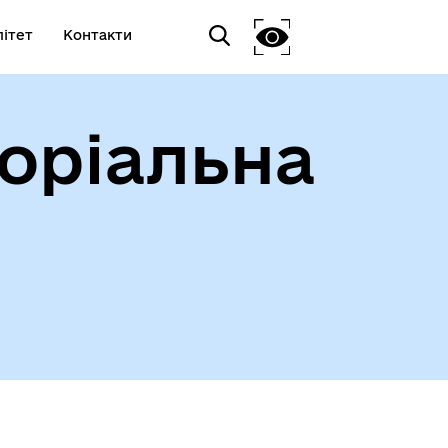
ітет
Контакти
оріальна