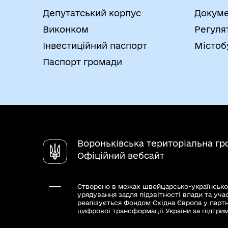
Депутатський корпус
Докуме
Виконком
Регуля
Інвестиційний паспорт
Містоб
Паспорт громади
Вороньківська територіальна г
Офіційний вебсайт
Створено в межах швейцарсько-українсько
урядування задля підзвітності влади та уча
реалізується Фондом Східна Європа у парт
цифрової трансформації України за підтри