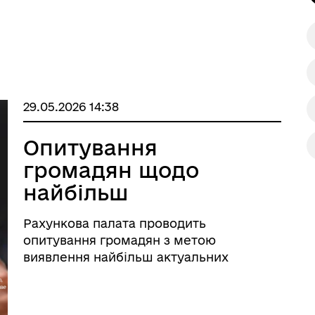
29.05.2026 14:38
Опитування
громадян щодо
найбільш
актуальних проблем
Рахункова палата проводить
територіальних
опитування громадян з метою
громад
виявлення найбільш актуальних
проблем територіальних громад та
врахування думки громадян під час
визначення пріоритетів майбутніх