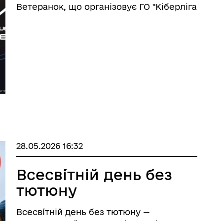
Ветеранок, що організовує ГО "Кіберліга
Захисників". Реєстрація на
сайті https://cyberveterangames.com.ua/
Дедлайн: 10.06.2026 Страт турніру: 15.06
...
28.05.2026 16:32
Всесві́тній день без
тютюну
Всесві́тній день без тютюну —