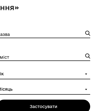
ання»
азва
міст
Застосувати