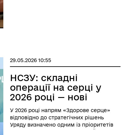
контрольних заходів.
29.05.2026 10:55
НСЗУ: складні
операції на серці у
2026 році — нові
підходи до оплати та
У 2026 році напрям «Здорове серце»
концентрації
відповідно до стратегічних рішень
допомоги
Уряду визначено одним із пріоритетів
Програми медичних гарантій. Йдеться