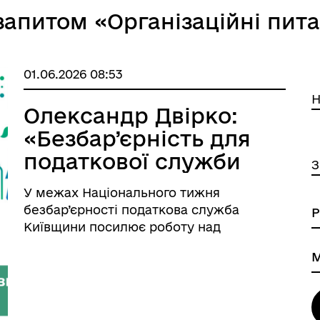
запитом «Організаційні пит
01.06.2026 08:53
Н
Олександр Двірко:
«Безбар’єрність для
податкової служби
З
Київщини - це
У межах Національного тижня
насамперед про
безбар’єрності податкова служба
повагу до людини»
Київщини посилює роботу над
формуванням доступного сервісного
середовища, розвитком етичної
комунікації та підтримкою громадян, які
мають досвід війни. «Сьогодні
безбар’єрніс ...