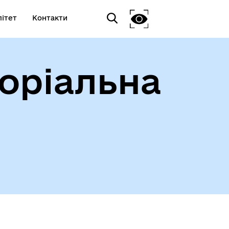
ітет
Контакти
оріальна