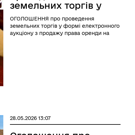
земельних торгів у
формі електронного
ОГОЛОШЕННЯ про проведення
аукціону з продажу
земельних торгів у формі електронного
права оренди на
аукціону з продажу права оренди на
земельну ділянку житлової та
земельну ділянку
громадської забудови комунальної
житлової та
власності Вороньківської сільської ради
громадської
Вороньківська сільська ...
забудови
комунальної
власності
Вороньківської
сільської ради
28.05.2026 13:07
кадастровий номер
3220881701:01:001:0059