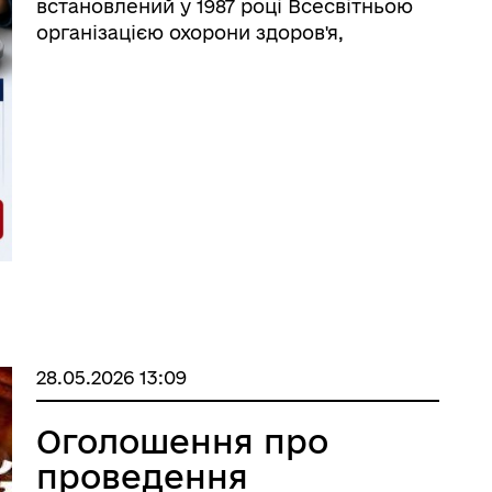
встановлений у 1987 році Всесвітньою
організацією охорони здоров'я,
відзначається 31 травня кожного року. В
цей день по всьому світу проходять
антитютюнові акції. Кампанія
спрямована на поши ...
28.05.2026 13:09
Оголошення про
проведення