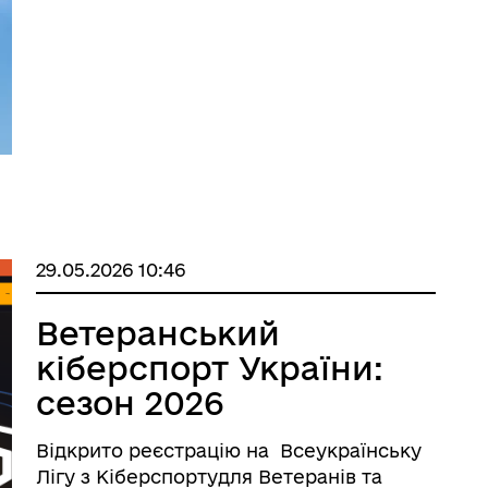
про посилення допомоги людям із
серцево-судинними захворюваннями —
від профілактики та діагност ...
29.05.2026 10:46
Ветеранський
кіберспорт України:
сезон 2026
Відкрито реєстрацію на Всеукраїнську
Лігу з Кіберспортудля Ветеранів та